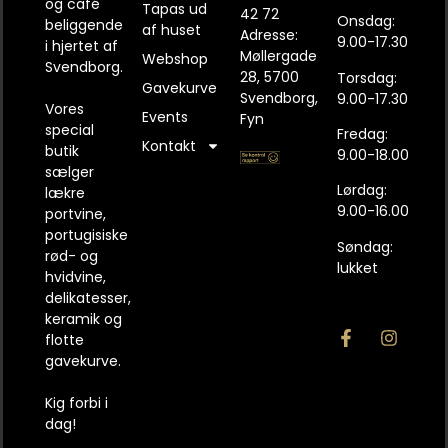
og café
Tapas ud
42 72
Onsdag:
beliggende
af huset
Adresse:
9.00-17.30
i hjertet af
Møllergade
Webshop
Svendborg.
28, 5700
Torsdag:
Gavekurve
Svendborg,
9.00-17.30
Vores
Events
Fyn
special
Fredag:
Kontakt
butik
9.00-18.00
sælger
Lørdag:
lækre
9.00-16.00
portvine,
portugisiske
Søndag:
rød- og
lukket
hvidvine,
delikatesser,
keramik og
flotte
gavekurve.
Kig forbi i
dag!