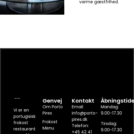
varme gæstfrihed.
Genvej
Kontakt
Åbningstide
Om Porto
Email:
Mandag:
Vi er en
Pires
info@porto-
9.00-17.30
portugisisk
pires.dk
Frokost
frokost
Tirsdag:
Telefon:
Menu
restaurant
9.00-17.30
+45 42 41